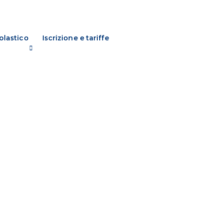
olastico
Iscrizione e tariffe