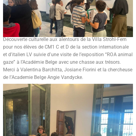
Découverte culturelle aux alentours de la Villa Strohl-Fern
pour nos élèves de CM1 C et D de la section internationale
et d’italien LV suivie d’une visite de l’exposition “ROA animal
gaze” à l’Académie Belge avec une chasse aux trésors.
Merci à Valentina Barchitta, Josiane Fiorini et la chercheuse
de l’Academie Belge Angie Vandycke.